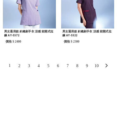
男女通用款 針織刷手衣 涼感 前開式拉
男女通用款 針織刷手衣 涼感 前開式拉
鍊 AY-5572
鍊 AY-5522
價格 $ 2400
價格 $ 2300
1
2
3
4
5
6
7
8
9
10