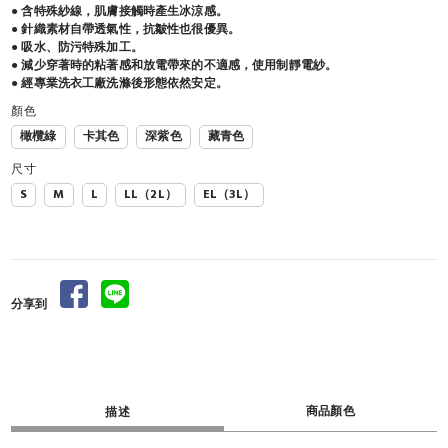
● 含特殊紗線，肌膚接觸時產生冰涼感。
● 針織素材自帶透氣性，抗皺性也很優異。
● 吸水、防污特殊加工。
● 減少穿著時的粘著感和放電帶來的不適感，使用制靜電紗。
● 經專業洗衣工廠洗滌後形態依然安定。
顏色
橄欖綠
卡其色
深紫色
藏青色
尺寸
S
M
L
LL（2L）
EL（3L）
分享到
商品顏色
描述