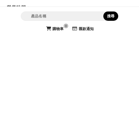
營業時間：
週一至週五 上午8:00－下午5:00
（週六、週日及國定假日不上班）
0
購物車
匯款通知
高雄市苓雅區身修路33號
購物諮詢
07-7222993
07-7155754
laiya8871@gmail.com
官方LINE @laiya8871