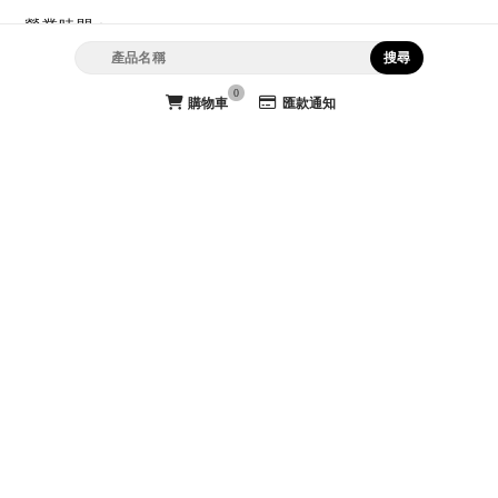
營業時間：
週一至週五 上午8:00－下午5:00
（週六、週日及國定假日不上班）
0
購物車
匯款通知
高雄市苓雅區身修路33號
購物諮詢
07-7222993
07-7155754
laiya8871@gmail.com
官方LINE @laiya8871