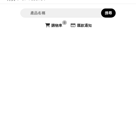
laiya8871@gmail.com
0
購物車
匯款通知
官方LINE @laiya8871
網站導覽
首頁
最新消息
線上商品
公司型錄
訂購說明
關於萊亞
聯絡我們
團體服
團體服訂製
高雄團體服
高雄團體服訂製
苓雅區團體服
苓雅區團體服訂製
團體服工廠