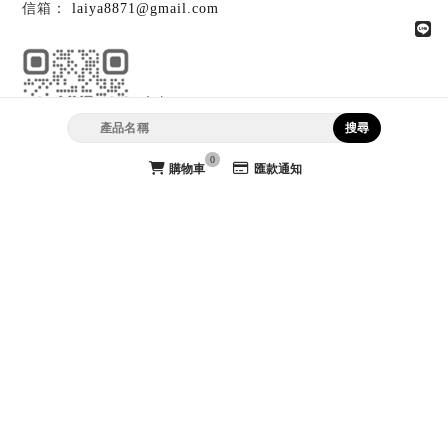
laiya8871@gmail.com
官方LINE @laiya8871
0
購物車
匯款通知
網站導覽
首頁
最新消息
線上商品
公司型錄
訂購說明
關於萊亞
聯絡我們
團體服
團體服訂製
高雄團體服
高雄團體服訂製
苓雅區團體服
苓雅區團體服訂製
團體服工廠