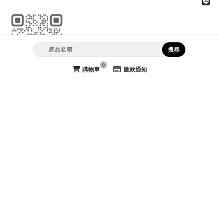
官方LINE @laiya8871
0
購物車
匯款通知
網站導覽
首頁
最新消息
線上商品
公司型錄
訂購說明
關於萊亞
聯絡我們
團體服
團體服訂製
高雄團體服
高雄團體服訂製
苓雅區團體服
苓雅區團體服訂製
團體服工廠
Designed by
揚京快客
Copyright © 2026