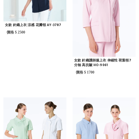
女款 針織上衣 涼感 花瓣領 AY-3787
價格 $ 2500
女款 針織護師服上衣 伸縮性 荷葉領7
分袖 高抗皺 HO-9061
價格 $ 1700