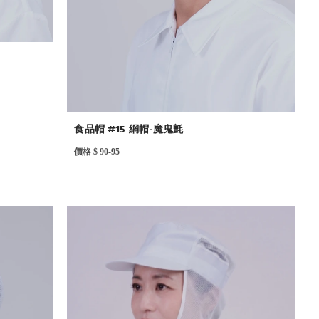
食品帽 #15 網帽-魔鬼氈
價格 $ 90-95