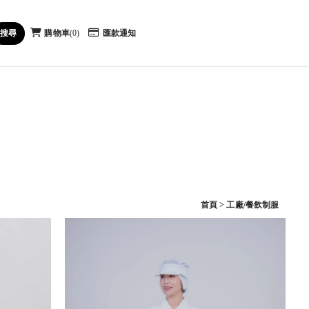
購物車
0
匯款通知
首頁
>
工廠/餐飲制服