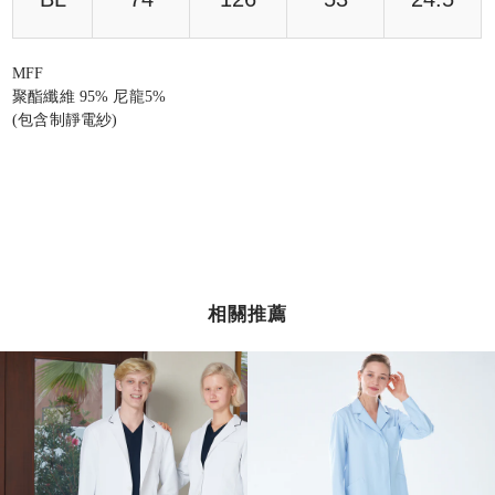
MFF
聚酯纖維 95% 尼龍5%
(包含制靜電紗)