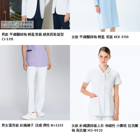
男款 平織醫師袍 輕盈剪裁 經典西裝版型
女款 平織醫師袍 輕盈 長版 KEX-5130
CJ-3315
男女通用款 針織褲子 涼感 彈性 NI-5233
女款 針織護師服上衣 伸縮性 小圓領 拉克蘭
袖 高抗皺 HO-9022