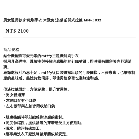
男女通用款 針織刷手衣 米飛兔 涼感 前開式拉鍊 MFF-5832
NT$ 2100
商品規格
結合機能與可愛元素的miffy主題機能刷手衣
採用具高彈性、透氣性與接觸涼感機能的針織材質，即使長時間穿著也舒適清
爽。
細節處設計巧思十足，miffy從口袋邊探出頭的可愛圖樣，不僅療癒，也增添制
服的趣味感。整體剪裁俐落，即使男性穿著也毫無違和感。
側邊拉鍊設計，方便穿脫，提升實用性。
• 男女皆適穿
• 左胸口配有小口袋
• 左右腰部與左袖皆附收納口袋
●肌膚接觸時即刻能感到涼感的素材。
●高度伸縮性，提供舒適的穿着感受且方便活動。
●吸水、防污特殊加工。
●經專業洗衣工廠洗滌後形態依然安定。