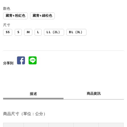
顏色
藏青+粉紅色
藏青+綠松色
尺寸
SS
S
M
L
LL（2L）
BL（3L）
分享到
商品資訊
描述
商品尺寸（單位：公分）