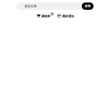
購物諮詢
0
購物車
匯款通知
07-7222993
07-7155754
laiya8871@gmail.com
官方LINE @laiya8871
網站導覽
首頁
最新消息
線上商品