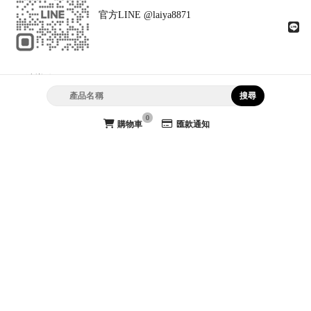
官方LINE @laiya8871
網站導覽
首頁
最新消息
線上商品
0
購物車
匯款通知
公司型錄
訂購說明
關於萊亞
聯絡我們
團體服
團體服訂製
高雄團體服
高雄團體服訂製
苓雅區團體服
苓雅區團體服訂製
團體服工廠
Designed by
揚京快客
Copyright © 2026
隱私權政策
網站使用條款
..
累積人氣: 94713