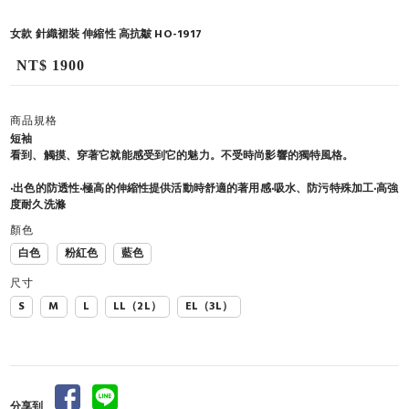
女款 針織裙裝 伸縮性 高抗皺 HO-1917
NT$ 1900
商品規格
短袖
看到、觸摸、穿著它就能感受到它的魅力。不受時尚影響的獨特風格。
‧出色的防透性‧極高的伸縮性提供活動時舒適的著用感‧吸水、防污特殊加工‧高強
度耐久洗滌
顏色
白色
粉紅色
藍色
尺寸
S
M
L
LL（2L）
EL（3L）
分享到