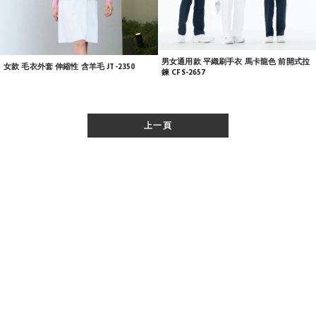
男女通用款 平織刷手衣 馬卡龍色 前開式拉
女款 毛衣外套 伸縮性 含羊毛 JT-2350
鍊 CFS-2657
上一頁