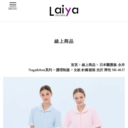
線上商品
首頁
>
線上商品
>
日本醫護服-永井
Nagaileben系列
>
護理制服
> 女款 針織裙裝 光沢 彈性 MI-4637