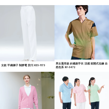
男女通用款 針織刷手衣 涼感 前開式拉鍊 自
女款 平織褲子 制靜電 防污 KES-1173
然色系 RF-5472