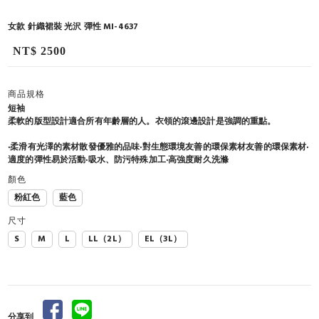
女款 針織裙裝 光沢 彈性 MI-4637
NT$ 2500
商品規格
短袖
柔軟的版型設計適合所有年齡層的人。衣領的滾邊設計是強調的重點。
‧柔滑有光澤的素材散發優雅的品味‧對生態環境友善的環保素材友善的環保素材‧
適度的彈性易於活動‧吸水、防污特殊加工‧高強度耐久洗滌
顏色
粉紅色
藍色
尺寸
S
M
L
LL（2L）
EL（3L）
分享到