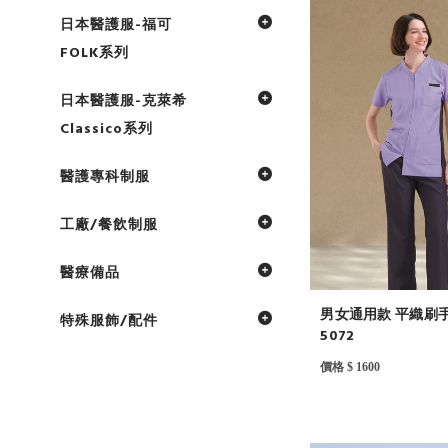
日本醫護服-福可
FOLK系列
日本醫護服-克萊希
Classico系列
醫護專科制服
工廠/餐飲制服
醫療備品
男女通用款 平織刷手
特殊服飾/配件
5072
價格 $ 1600