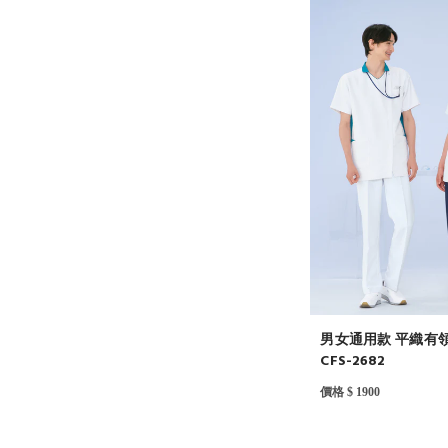
男女通用款 平織有領
CFS-2682
價格 $ 1900