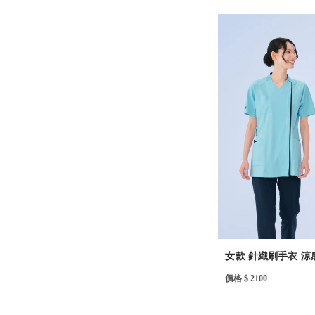
女款 針織刷手衣 涼感
價格 $ 2100