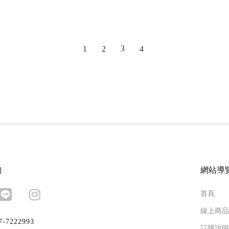
3
1
2
4
詢
網站導
首頁
線上商品
7-7222993
訂購說明