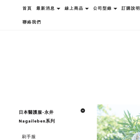
首頁
最新消息
線上商品
公司型錄
訂購說
聯絡我們
日本醫護服-永井
Nagaileben系列
刷手服